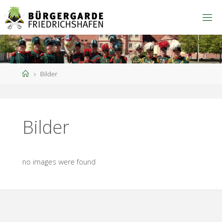
Zum
Inhalt
springen
Start
Bilder
Bilder
no images were found